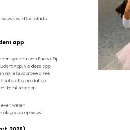
 nieuws van Dansstudio
dent app
leden systeem van Bueno. Bij
Student App. Via deze app
 als je bijvoorbeeld ziek
s heel prettig omdat de
cent komt te staan.
n even weten
de inlogcode opnieuw!
mrt. 2026)