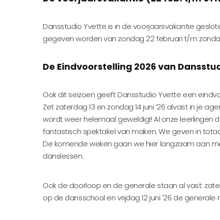
Dansstudio Yvette is in de voorjaarsvakantie geslote
gegeven worden van zondag 22 februari t/m zonda
De Eindvoorstelling 2026 van Dansstu
Ook dit seizoen geeft Dansstudio Yvette een eindvoor
Zet zaterdag 13 en zondag 14 juni ’26 alvast in je ag
wordt weer helemaal geweldig!! Al onze leerlinge
fantastisch spektakel van maken. We geven in totaal 
De komende weken gaan we hier langzaam aan mee
danslessen.
Ook de doorloop en de generale staan al vast: zater
op de dansschool en vrijdag 12 juni '26 de generale re