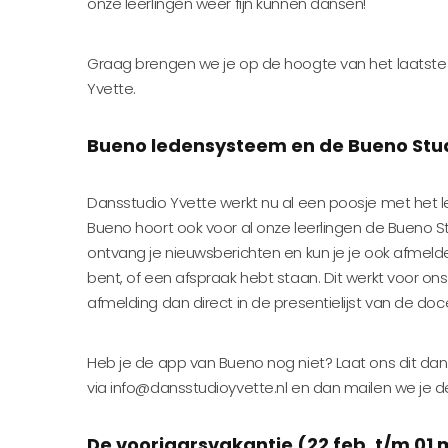
onze leerlingen weer fijn kunnen dansen!
Graag brengen we je op de hoogte van het laatste
Yvette.
Bueno ledensysteem en de Bueno Stu
Dansstudio Yvette werkt nu al een poosje met het 
Bueno hoort ook voor al onze leerlingen de Bueno 
ontvang je nieuwsberichten en kun je je ook afmelden
bent, of een afspraak hebt staan. Dit werkt voor on
afmelding dan direct in de presentielijst van de do
Heb je de app van Bueno nog niet? Laat ons dit da
via info@dansstudioyvette.nl en dan mailen we je 
De voorjaarsvakantie (22 feb. t/m 01 