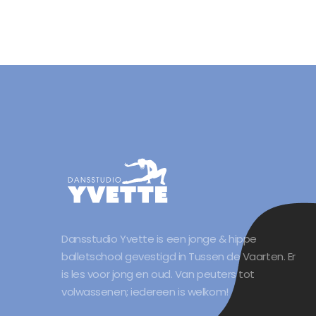
Dansstudio Yvette is een jonge & hippe
balletschool gevestigd in Tussen de Vaarten. Er
is les voor jong en oud. Van peuters tot
volwassenen; iedereen is welkom!