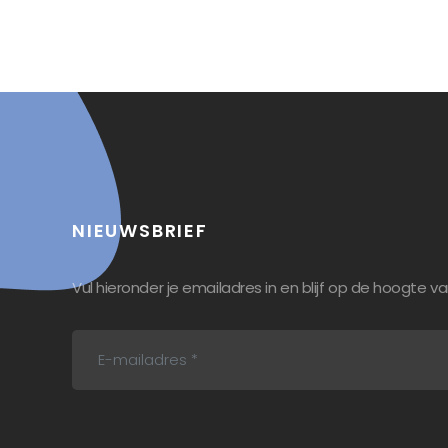
NIEUWSBRIEF
Vul hieronder je emailadres in en blijf op de hoogte va