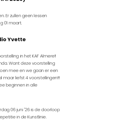
n. Er zullen geen lessen
g 01 maart.
dio Yvette
stelling in het KAF Almere!!
enda. Want deze voorstelling
n doen mee en we gaan er een
maar liefst 4 voorstellingen!!!
 beginnen in alle
dag 06 juni '26 is de doorloop
petitie in de Kunstlinie.