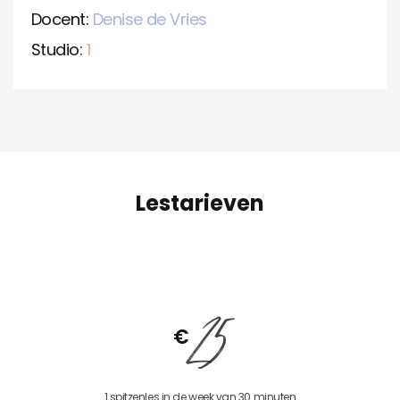
Docent:
Denise de Vries
Studio:
1
Lestarieven
25
€
1 spitzenles in de week van 30 minuten