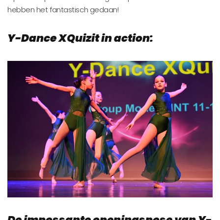
hebben het fantastisch gedaan!
Y-Dance XQuizit in action:
De impossante openingspose van Y-